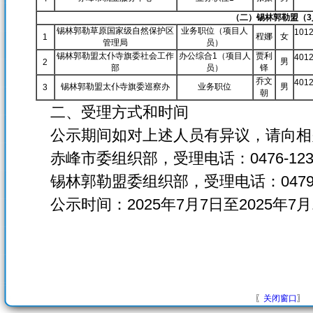
（二）锡林郭勒盟（3
锡林郭勒草原国家级自然保护区
业务职位（项目人
101
程娜
女
1
管理局
员）
锡林郭勒盟太仆寺旗委社会工作
办公综合1（项目人
贾利
401
男
2
部
员）
铎
乔文
401
锡林郭勒盟太仆寺旗委巡察办
业务职位
男
3
朝
二、受理方式和时间
公示期间如对上述人员有异议，请向相
赤峰市委组织部，受理电话：0476-123
锡林郭勒盟委组织部，受理电话：0479-1
公示时间：2025年7月7日至2025年7月
202
〖
关闭窗口
〗