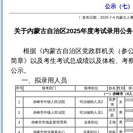
公示（七）
〖发布日期：2025-7-4 内蒙古
关于内蒙古自治区2025
年度考试录用公务
根据《内蒙古自治区党政群机关（参公
简章》以及考生考试总成绩以及体检、考
公示。
一、拟录用人员
序号
报考部门
报考职位
姓名
性别
准
（一）赤峰市（4人
高梦
101
赤峰市中级人民法院
司法辅助人员2
女
1
琦
邱天
101
赤峰市中级人民法院
司法辅助人员1
男
2
皓
101
赤峰市市场监督管理局
业务职位
王旭
男
3
101
赤峰市就业服务中心
业务职位1
张振
男
4